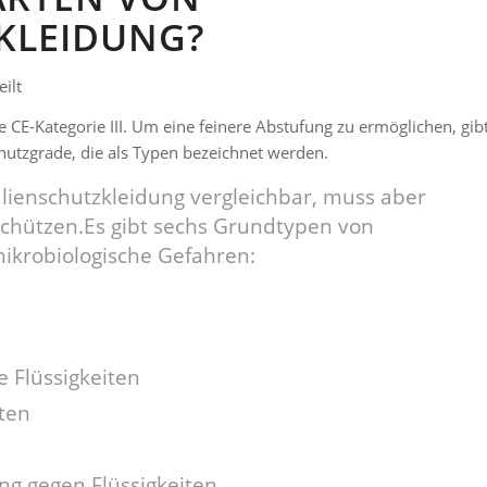
KLEIDUNG?
ilt
ie CE-Kategorie III. Um eine feinere Abstufung zu ermöglichen, gib
chutzgrade, die als Typen bezeichnet werden.
alienschutzkleidung vergleichbar, muss aber
chützen.Es gibt sechs Grundtypen von
ikrobiologische Gefahren:
 Flüssigkeiten
iten
ng gegen Flüssigkeiten