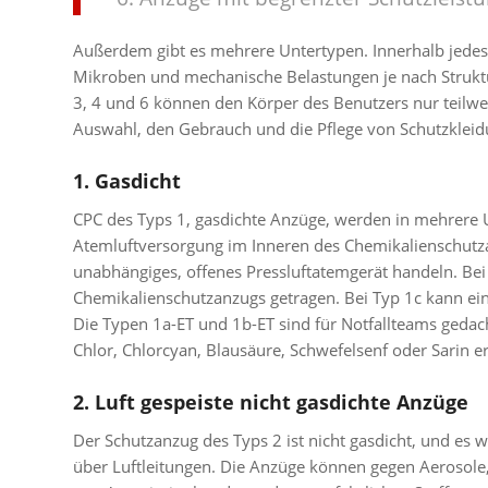
Außerdem gibt es mehrere Untertypen. Innerhalb jedes 
Mikroben und mechanische Belastungen je nach Struktu
3, 4 und 6 können den Körper des Benutzers nur teilwei
Auswahl, den Gebrauch und die Pflege von Schutzklei
1.
Gasdicht
CPC des Typs 1, gasdichte Anzüge, werden in mehrere Un
Atemluftversorgung im Inneren des Chemikalienschutzan
unabhängiges, offenes Pressluftatemgerät handeln. Be
Chemikalienschutzanzugs getragen. Bei Typ 1c kann ein
Die Typen 1a-ET und 1b-ET sind für Notfallteams gedac
Chlor, Chlorcyan, Blausäure, Schwefelsenf oder Sarin er
2. Luft gespeiste nicht gasdichte Anzüge
Der Schutzanzug des Typs 2 ist nicht gasdicht, und es w
über Luftleitungen. Die Anzüge können gegen Aerosole, 