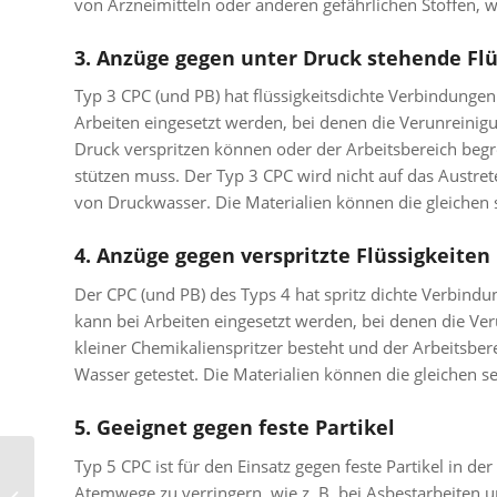
von Arzneimitteln oder anderen gefährlichen Stoffen, w
3. Anzüge gegen unter Druck stehende Flü
Typ 3 CPC (und PB) hat flüssigkeitsdichte Verbindunge
Arbeiten eingesetzt werden, bei denen die Verunreinig
Druck verspritzen können oder der Arbeitsbereich begre
stützen muss. Der Typ 3 CPC wird nicht auf das Austret
von Druckwasser. Die Materialien können die gleichen s
4. Anzüge gegen verspritzte Flüssigkeiten
Der CPC (und PB) des Typs 4 hat spritz dichte Verbind
kann bei Arbeiten eingesetzt werden, bei denen die Ver
kleiner Chemikalienspritzer besteht und der Arbeitsber
Wasser getestet. Die Materialien können die gleichen s
5. Geeignet gegen feste Partikel
Typ 5 CPC ist für den Einsatz gegen feste Partikel in d
Intelligente Textilien:
Atemwege zu verringern, wie z. B. bei Asbestarbeiten u
Vernetzte