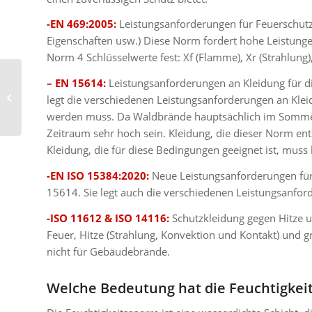
-EN 469:2005:
Leistungsanforderungen für Feuerschutz
Eigenschaften usw.) Diese Norm fordert hohe Leistungen
Norm 4 Schlüsselwerte fest: Xf (Flamme), Xr (Strahlung),
–
EN 15614:
Leistungsanforderungen an Kleidung für 
WELCHES SIND DIE 6 ARTEN VON
legt die verschiedenen Leistungsanforderungen an Kle
CHEMIKALIENSCHUTZKLEIDUNG?
werden muss. Da Waldbrände hauptsächlich im Sommer 
Zeitraum sehr hoch sein. Kleidung, die dieser Norm ent
Kleidung, die für diese Bedingungen geeignet ist, muss 
-EN ISO 15384:2020:
Neue Leistungsanforderungen für
15614. Sie legt auch die verschiedenen Leistungsanfor
-ISO 11612 & ISO 14116:
Schutzkleidung gegen Hitze 
Feuer, Hitze (Strahlung, Konvektion und Kontakt) und g
nicht für Gebäudebrände.
Welche Bedeutung hat die Feuchtigkei