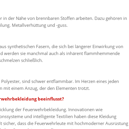
er in der Nähe von brennbaren Stoffen arbeiten. Dazu gehören in
lung. Metallverhüttung und -guss.
s synthetischen Fasern, die sich bei längerer Einwirkung von
und werden sie manchmal auch als inhärent flammhemmende
schmelzen schließlich.
r Polyester, sind schwer entflammbar. Im Herzen eines jeden
n mit einem Anzug, der den Elementen trotzt.
rwehrbekleidung beeinflusst?
twicklung der Feuerwehrbekleidung. Innovationen wie
ionssysteme und intelligente Textilien haben diese Kleidung
ellt sicher, dass die Feuerwehrleute mit hochmoderner Ausrüstung