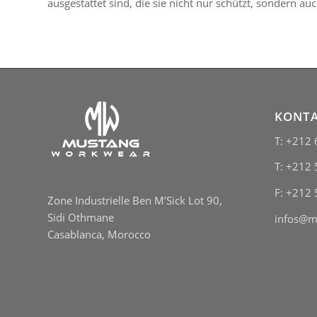
ausgestattet sind, die sie nicht nur schützt, sondern au
KONT
T: +212 
T: +212 
F: +212 
Zone Industrielle Ben M’Sick Lot 90,
Sidi Othmane
infos@m
Casablanca, Morocco