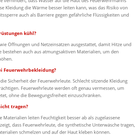
 die verhindert, dass Wasser auf die Haut des Feuerwehrmanns
sse Kleidung die Wärme besser leiten kann, was das Risiko von
ssperre auch als Barriere gegen gefährliche Flüssigkeiten und
rüstungen kühl?
wie Öffnungen und Netzeinsätzen ausgestattet, damit Hitze und
ke bestehen auch aus atmungsaktiven Materialien, um den
höhen.
bei Feuerwehrbekleidung?
die Sicherheit der Feuerwehrleute. Schlecht sitzende Kleidung
trächtigen. Feuerwehrleute werden oft genau vermessen, um
ietet, ohne die Bewegungsfreiheit einzuschränken.
icht tragen?
 Materialien leiten Feuchtigkeit besser ab als zugelassene
eigt, dass Feuerwehrleute, die synthetische Unterwäsche tragen,
Materialien schmelzen und auf der Haut kleben können.